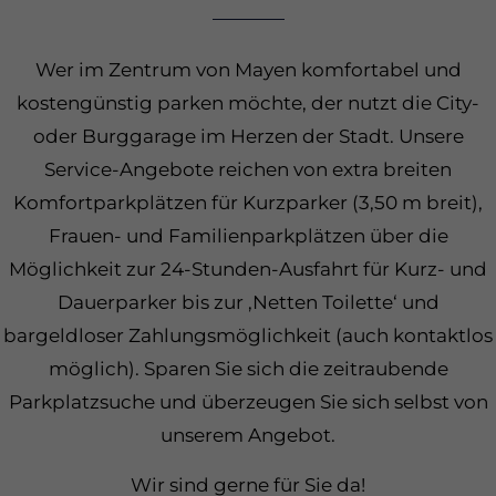
Wer im Zentrum von Mayen komfortabel und
24h
kostengünstig parken möchte, der nutzt die City-
/ 365days
oder Burggarage im Herzen der Stadt. Unsere
Service-Angebote reichen von extra breiten
Komfortparkplätzen für Kurzparker (3,50 m breit),
We offer support for our customers
Mon - Fri 8:00am - 5:00pm
(GMT +1)
Frauen- und Familienparkplätzen über die
Möglichkeit zur 24-Stunden-Ausfahrt für Kurz- und
Get in touch
Dauerparker bis zur ‚Netten Toilette‘ und
Cybersteel Inc.
bargeldloser Zahlungsmöglichkeit (auch kontaktlos
376-293 City Road, Suite 600
möglich). Sparen Sie sich die zeitraubende
San Francisco, CA 94102
Parkplatzsuche und überzeugen Sie sich selbst von
unserem Angebot.
Have any questions?
+44 1234 567 890
Wir sind gerne für Sie da!