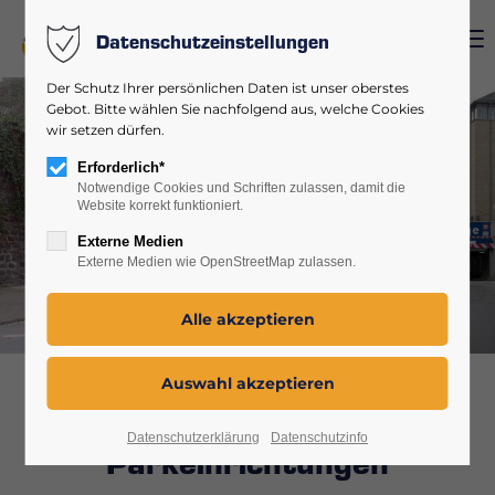
Menu
Datenschutzeinstellungen
Login
Der Schutz Ihrer persönlichen Daten ist unser oberstes
Benutzername
Gebot. Bitte wählen Sie nachfolgend aus, welche Cookies
wir setzen dürfen.
Erforderlich*
Notwendige Cookies und Schriften zulassen, damit die
Website korrekt funktioniert.
Passwort
Externe Medien
Externe Medien wie OpenStreetMap zulassen.
Anmelden
Register
|
Lost your password?
Betriebszweig
Support
Datenschutzerklärung
Datenschutzinfo
Parkeinrichtungen
Lorem ipsum dolor sit amet: