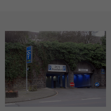
Drop us a line
info@yourdomain.com
About us
Lorem ipsum dolor sit amet,
consectetuer adipiscing elit.
Aenean commodo ligula eget dolor. Aenean
massa. Cum sociis natoque penatibus et
magnis dis parturient montes, nascetur
ridiculus mus. Donec quam felis, ultricies
nec.