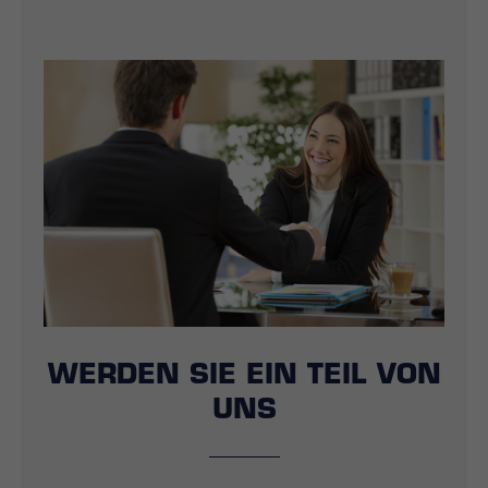
Drop us a line
info@yourdomain.com
About us
Lorem ipsum dolor sit amet,
consectetuer adipiscing elit.
Aenean commodo ligula eget dolor. Aenean
massa. Cum sociis natoque penatibus et
magnis dis parturient montes, nascetur
ridiculus mus. Donec quam felis, ultricies
nec.
WERDEN SIE EIN
TEIL VON
UNS