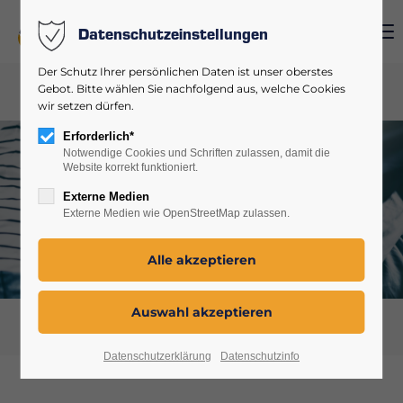
Menu
Datenschutzeinstellungen
Login
Der Schutz Ihrer persönlichen Daten ist unser oberstes
Benutzername
Gebot. Bitte wählen Sie nachfolgend aus, welche Cookies
wir setzen dürfen.
Erforderlich*
Notwendige Cookies und Schriften zulassen, damit die
Website korrekt funktioniert.
Passwort
Externe Medien
Externe Medien wie OpenStreetMap zulassen.
Anmelden
Register
|
Lost your password?
Support
Datenschutzerklärung
Datenschutzinfo
Lorem ipsum dolor sit amet: