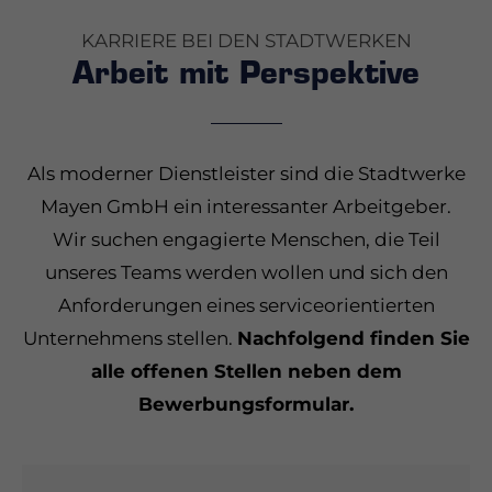
KARRIERE BEI DEN STADTWERKEN
24h
Arbeit mit
Perspektive
/ 365days
Als moderner Dienstleister sind die Stadtwerke
We offer support for our customers
Mayen GmbH ein interessanter Arbeitgeber.
Mon - Fri 8:00am - 5:00pm
(GMT +1)
Wir suchen engagierte Menschen, die Teil
unseres Teams werden wollen und sich den
Get in touch
Anforderungen eines serviceorientierten
Cybersteel Inc.
Unternehmens stellen.
Nachfolgend finden Sie
376-293 City Road, Suite 600
alle offenen Stellen neben dem
San Francisco, CA 94102
Bewerbungsformular.
Have any questions?
+44 1234 567 890