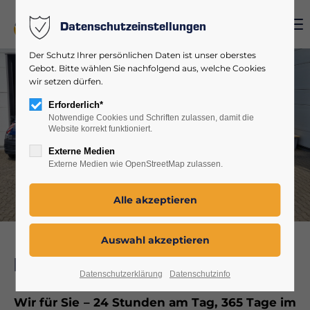
Menu
Datenschutzeinstellungen
Login
Der Schutz Ihrer persönlichen Daten ist unser oberstes
Benutzername
Gebot. Bitte wählen Sie nachfolgend aus, welche Cookies
wir setzen dürfen.
Erforderlich*
Notwendige Cookies und Schriften zulassen, damit die
Website korrekt funktioniert.
Passwort
Externe Medien
Externe Medien wie OpenStreetMap zulassen.
Anmelden
Register
|
Lost your password?
Bereitschaftsdienst
Support
Datenschutzerklärung
Datenschutzinfo
Wir für Sie – 24 Stunden am Tag, 365 Tage im
Lorem ipsum dolor sit amet: