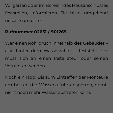
Vorgarten oder im Bereich des Hausanschlusses
Drop us a line
feststellen, informieren Sie bitte umgehend
info@yourdomain.com
unser Team unter
About us
Rufnummer 02651 / 901269.
Lorem ipsum dolor sit amet,
Wer einen Rohrbruch innerhalb des Gebäudes –
consectetuer adipiscing elit.
also hinter dem Wasserzähler – feststellt, der
Aenean commodo ligula eget dolor. Aenean
muss sich an einen Installateur oder seinen
massa. Cum sociis natoque penatibus et
Vermieter wenden.
magnis dis parturient montes, nascetur
ridiculus mus. Donec quam felis, ultricies
Noch ein Tipp: Bis zum Eintreffen der Monteure
nec.
am besten die Wasserzufuhr absperren, damit
nicht noch mehr Wasser austreten kann.