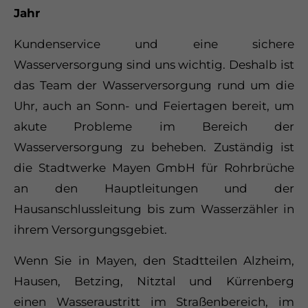
Jahr
Kundenservice und eine sichere
24h
/ 365days
Wasserversorgung sind uns wichtig. Deshalb ist
das Team der Wasserversorgung rund um die
Uhr, auch an Sonn- und Feiertagen bereit, um
akute Probleme im Bereich der
We offer support for our customers
Mon - Fri 8:00am - 5:00pm
(GMT +1)
Wasserversorgung zu beheben. Zuständig ist
die Stadtwerke Mayen GmbH für Rohrbrüche
Get in touch
an den Hauptleitungen und der
Cybersteel Inc.
Hausanschlussleitung bis zum Wasserzähler in
376-293 City Road, Suite 600
ihrem Versorgungsgebiet.
San Francisco, CA 94102
Wenn Sie in Mayen, den Stadtteilen Alzheim,
Hausen, Betzing, Nitztal und Kürrenberg
Have any questions?
+44 1234 567 890
einen Wasseraustritt im Straßenbereich, im